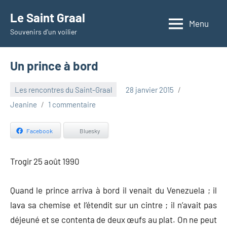
Aller
Le Saint Graal
au
Menu
Souvenirs d'un voilier
contenu
Un prince à bord
Les rencontres du Saint-Graal
28 janvier 2015
Jeanine
1 commentaire
Facebook
Bluesky
Trogir 25 août 1990
Quand le prince arriva à bord il venait du Venezuela ; il
lava sa chemise et l’étendit sur un cintre ; il n’avait pas
déjeuné et se contenta de deux œufs au plat. On ne peut