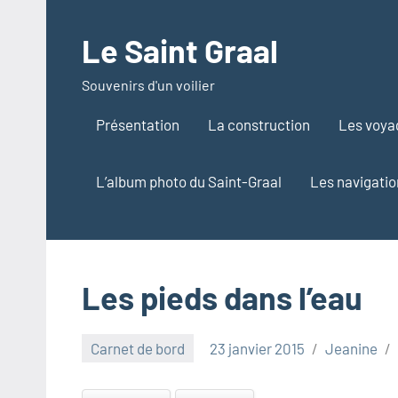
Aller
au
Le Saint Graal
contenu
Souvenirs d'un voilier
Présentation
La construction
Les voya
L’album photo du Saint-Graal
Les navigatio
Les pieds dans l’eau
Carnet de bord
23 janvier 2015
Jeanine