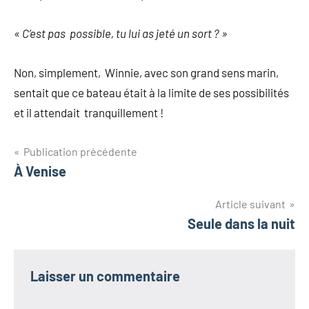
« C’est pas possible, tu lui as jeté un sort ? »
Non, simplement, Winnie, avec son grand sens marin,
sentait que ce bateau était à la limite de ses possibilités
et il attendait tranquillement !
Navigation
Publication précédente
À Venise
de
l’article
Article suivant
Seule dans la nuit
Laisser un commentaire