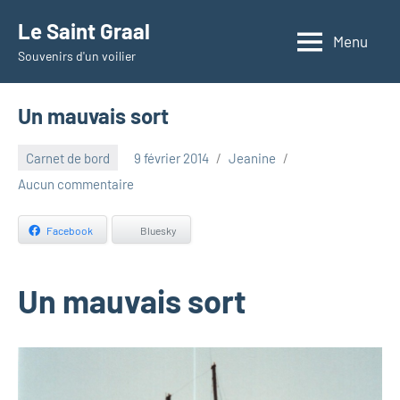
Aller
Le Saint Graal
au
Menu
Souvenirs d'un voilier
contenu
Un mauvais sort
Carnet de bord
9 février 2014
Jeanine
Aucun commentaire
Facebook
Bluesky
Un mauvais sort